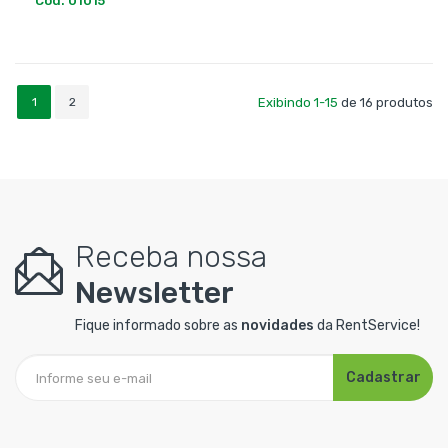
Cod. 01015
1
2
Exibindo 1-15
de 16 produtos
Receba nossa
Newsletter
Fique informado sobre as
novidades
da RentService!
Cadastrar