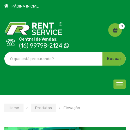
PÁGINA INICIAL
0
Central de Vendas:
(16) 99798-2124
Buscar
Cliqu
para
nave
Home
Produtos
Elevação