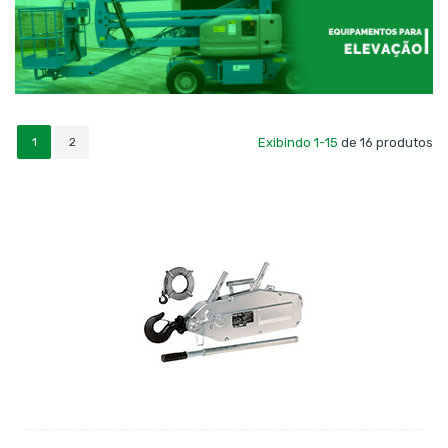
1
2
Exibindo 1-15
de 16 produtos