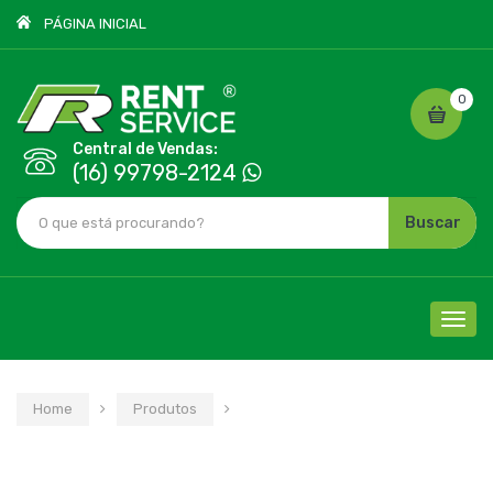
PÁGINA INICIAL
0
Central de Vendas:
(16) 99798-2124
Buscar
Cliqu
para
nave
Home
Produtos