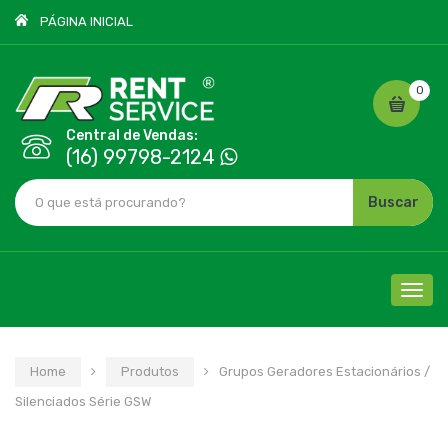
PÁGINA INICIAL
0
Central de Vendas:
(16) 99798-2124
Buscar
Cliqu
para
nave
Home
Produtos
Grupos Geradores Estacionários /
Silenciados Série GSW