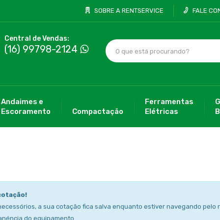
SOBRE A RENTSERVICE
FALE CO
Central de Vendas:
(16) 99798-2124
Andaimes e
Ferramentas
G
Escoramento
Compactação
Elétricas
B
cotação!
necessórios, a sua cotação fica salva enquanto estiver navegando pelo n
anéncia do equipamento.