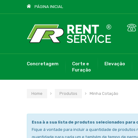
PÁGINA INICIAL
Concretagem
Corte e
Elevação
Furação
Home
Produtos
Minha Cotação
Essa à a sua lista de produtos selecionados para 
Fique á vontade para incluir a quantidade de produtos 
quantidade para cada um e também de tempo de perm