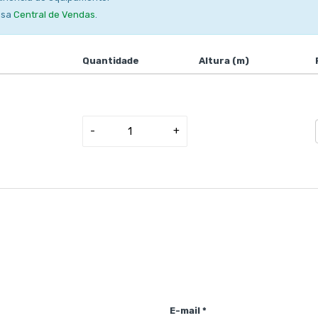
ssa
Central de Vendas
.
Quantidade
Altura (m)
-
+
E-mail *