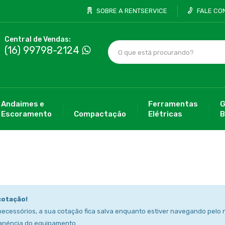
SOBRE A RENTSERVICE
FALE CO
Central de Vendas:
(16) 99798-2124
Andaimes e
Ferramentas
G
Escoramento
Compactação
Elétricas
B
cotação!
necessórios, a sua cotação fica salva enquanto estiver navegando pelo n
anéncia do equipamento.