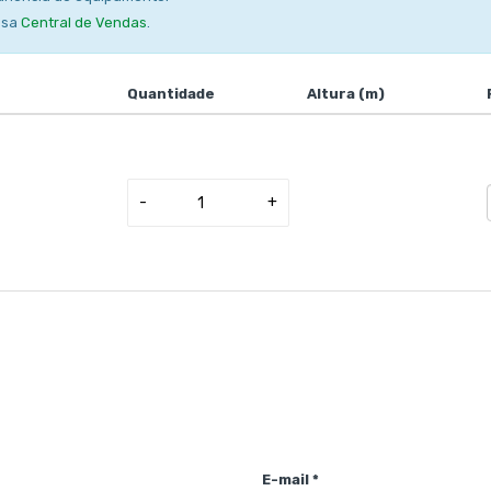
ssa
Central de Vendas
.
Quantidade
Altura (m)
-
+
E-mail *