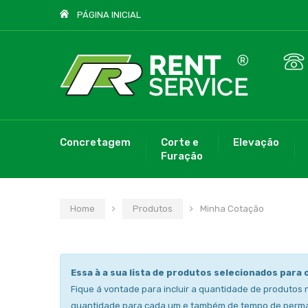
PÁGINA INICIAL
Concretagem
Corte e
Elevação
Furação
Home
Produtos
Minha Cotação
Essa à a sua lista de produtos selecionados para 
Fique á vontade para incluir a quantidade de produtos 
quantidade para cada um e também de tempo de perm